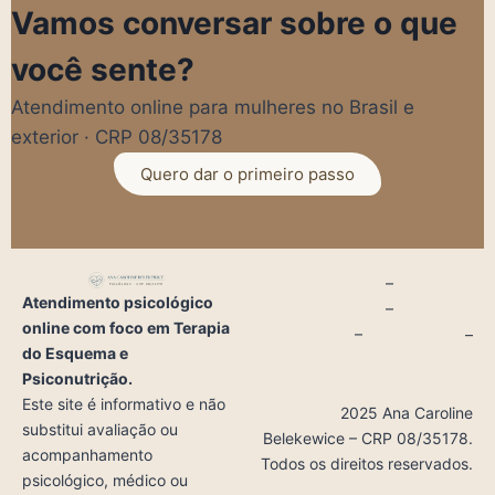
Vamos conversar sobre o que
você sente?
Atendimento online para mulheres no Brasil e
exterior · CRP 08/35178
Quero dar o primeiro passo
Termos de Uso
–
Política de
Atendimento psicológico
Privacidade
–
Política de
online com foco em Terapia
Cookies
–
Quem somos
–
do Esquema e
Contato
Psiconutrição.
Este site é informativo e não
2025 Ana Caroline
substitui avaliação ou
Belekewice – CRP 08/35178.
acompanhamento
Todos os direitos reservados.
psicológico, médico ou