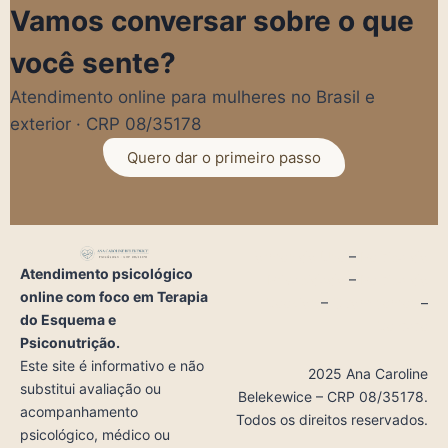
Vamos conversar sobre o que
você sente?
Atendimento online para mulheres no Brasil e
exterior · CRP 08/35178
Quero dar o primeiro passo
Termos de Uso
–
Política de
Atendimento psicológico
Privacidade
–
Política de
online com foco em Terapia
Cookies
–
Quem somos
–
do Esquema e
Contato
Psiconutrição.
Este site é informativo e não
2025 Ana Caroline
substitui avaliação ou
Belekewice – CRP 08/35178.
acompanhamento
Todos os direitos reservados.
psicológico, médico ou