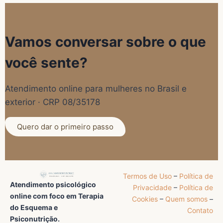
Vamos conversar sobre o que
você sente?
Atendimento online para mulheres no Brasil e
exterior · CRP 08/35178
Quero dar o primeiro passo
Termos de Uso
–
Política de
Atendimento psicológico
Privacidade
–
Política de
online com foco em Terapia
Cookies
–
Quem somos
–
do Esquema e
Contato
Psiconutrição.