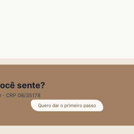
você sente?
or · CRP 08/35178
Quero dar o primeiro passo